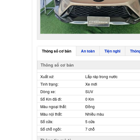
Thông số cơ bản
An toàn
Tiện nghi
Thông
Thông số cơ bản
Xuất xứ:
Lắp ráp trong nước
Tình trạng:
Xe mới
Dòng xe:
SUV
Số Km đã đi:
0 Km
Màu ngoại thất:
Đồng
Màu nội thất:
Nhiều màu
Số cửa:
5 cửa
Số chỗ ngồi:
7 chỗ